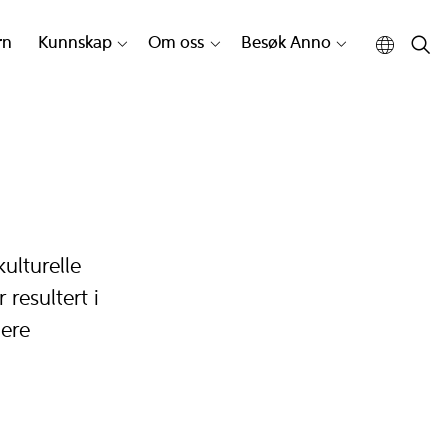
rn
Kunnskap
Om oss
Besøk Anno
ulturelle
 resultert i
gere