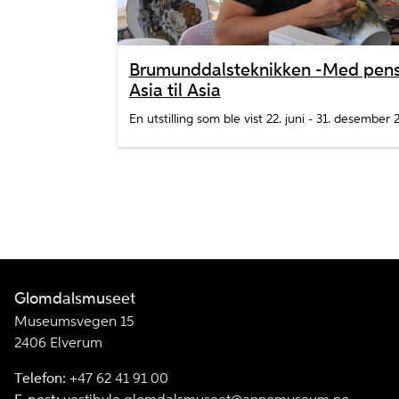
Brumunddalsteknikken -Med pense
Asia til Asia
En utstilling som ble vist 22. juni - 31. desember 
Glomdalsmuseet
Museumsvegen 15
2406 Elverum
Telefon:
+47 62 41 91 00