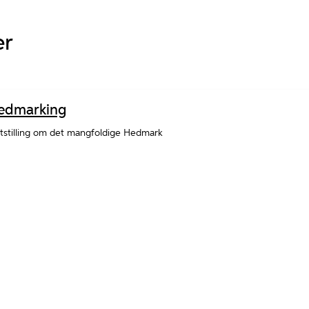
er
edmarking
tstilling om det mangfoldige Hedmark