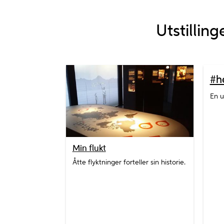
Utstilling
#h
En u
Min flukt
Åtte flyktninger forteller sin historie.