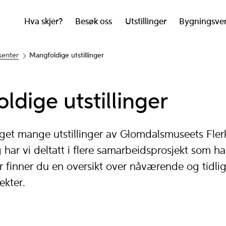
Hva skjer?
Besøk oss
Utstillinger
Bygningsve
senter
Mangfoldige utstillinger
ldige utstillinger
laget mange utstillinger av Glomdalsmuseets Flerk
gg har vi deltatt i flere samarbeidsprosjekt som har
Her finner du en oversikt over nåværende og tidli
ekter.