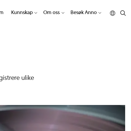
rn
Kunnskap
Om oss
Besøk Anno
strere ulike
R