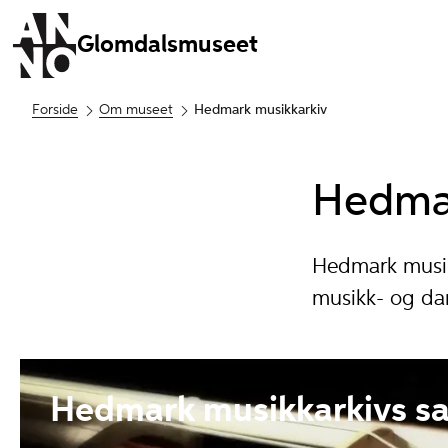
Glomdalsmuseet
Forside
Om museet
Hedmark musikkarkiv
Hedmar
Hedmark musik
musikk- og dan
Hedmark musikkarkivs s