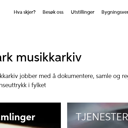
Hva skjer?
Besøk oss
Utstillinger
Bygningsve
k musikkarkiv
karkiv jobber med å dokumentere, samle og regi
seuttrykk i fylket
amlinger
TJENESTE