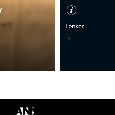
v
Lenker