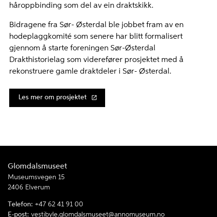
håroppbinding som del av ein draktskikk.
Bidragene fra Sør- Østerdal ble jobbet fram av en
hodeplaggkomité som senere har blitt formalisert
gjennom å starte foreningen Sør-Østerdal
Drakthistorielag som viderefører prosjektet med å
rekonstruere gamle draktdeler i Sør- Østerdal.
Les mer om prosjektet
Glomdalsmuseet
Museumsvegen 15
2406 Elverum
Telefon:
+47 62 41 91 00
E-post:
vestibyle.glomdalsmuseet@annomuseum.no