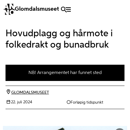
Glomdalsmuseet
Hovudplagg og hårmote i
folkedrakt og bunadbruk
NB! Arrangementet har funnet sted
GLOMDALSMUSEET
22. juli 2024
Forløpig tidspunkt