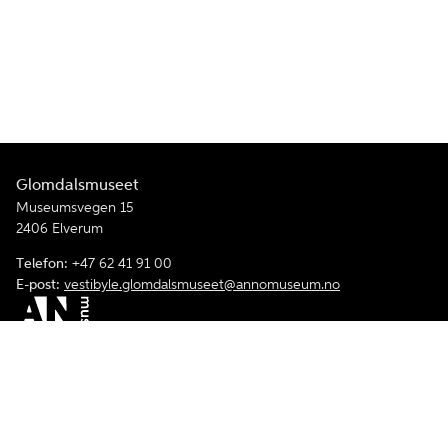
Glomdalsmuseet
Museumsvegen 15
2406 Elverum
Telefon:
+47 62 41 91 00
E-post:
vestibyle.glomdalsmuseet@annomuseum.no
Facebook
Instagram
Youtube