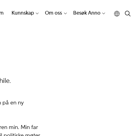
rn
Kunnskap
Om oss
Besøk Anno
hile.
n på en ny
ren min. Min far
il politiske møter