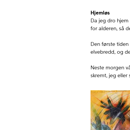
Hjemløs
Da jeg dro hjem i
for alderen, så 
Den første tiden
elvebredd, og d
Neste morgen vå
skremt, jeg elle