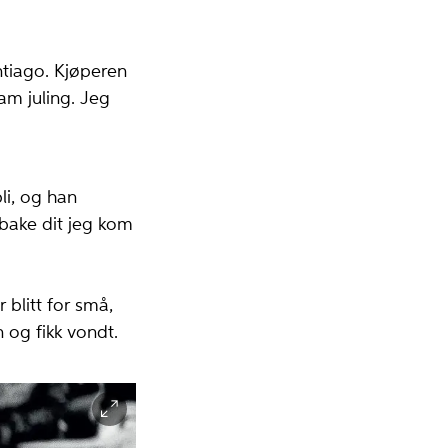
ntiago. Kjøperen
m juling. Jeg
li, og han
ilbake dit jeg kom
 blitt for små,
n og fikk vondt.