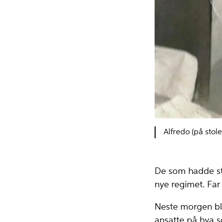
Alfredo (på sto
De som hadde stø
nye regimet. Far 
Neste morgen ble 
ansatte på hva 