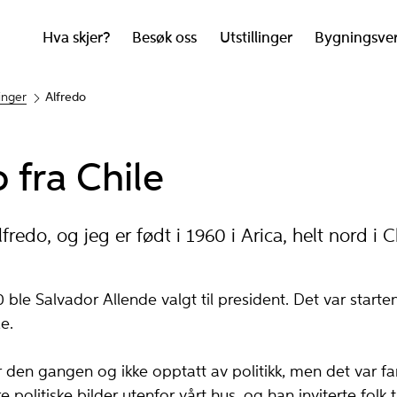
Hva skjer?
Besøk oss
Utstillinger
Bygningsve
linger
Alfredo
 fra Chile
fredo, og jeg er født i 1960 i Arica, helt nord i C
ble Salvador Allende valgt til president. Det var star­te
le.
r den gangen og ikke opptatt av politikk, men det var fa
olitiske bilder utenfor vår­t hus, og han invite­rte folk t