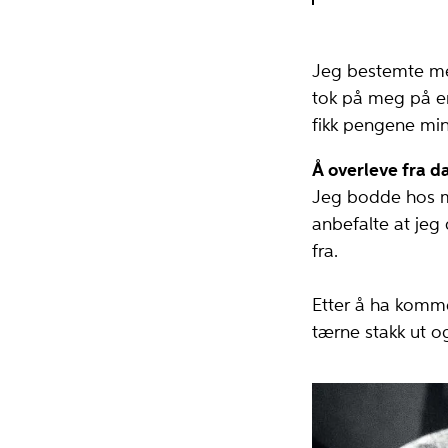
Jeg bestemte meg
tok på meg på en
fikk pengene min
Å overleve fr­a d
Jeg bodde hos mi
anbefalte at jeg d
f­ra.
Etter å ha kommet
tærne stakk ut og