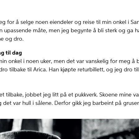
 for å selge noen eiendeler og reise til min onkel i Sa
 upassende måte, men jeg begynte å bli sterk og ga ha
e og dro.
ag til dag
n onkel i noen uker, men det var vanskelig for meg å b
ro tilbake til Arica. Han kjøpte returbillett, og jeg dro t
 tilbake, jobbet jeg litt på et pukkverk. Skoene mine var
 det var hull i sålene. De­rfor gikk jeg barbeint på gruse