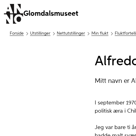
Glomdalsmuseet
Forside
Utstillinger
Nettutstillinger
Min flukt
Fluktfortel
Alfredo
Mitt navn er Al
I september 1970 
politisk ær­a i Chi
Jeg var bare ti å
hadde malt svære p