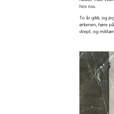
hos oss.
To år gikk, og jeg
ørkenen, høre på
drept, og militæ