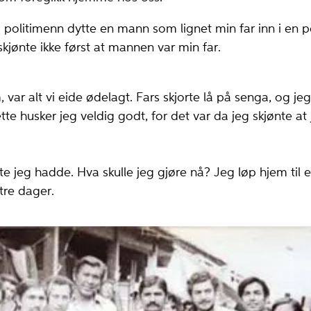
 politimenn dytte en mann som lignet min far inn i en pol
kjønte ikke først at mannen var min far.
t
var alt vi eide ødelagt. Fars skjo­rte lå på senga, og j
tte husker jeg veldig godt, for det var da jeg skjønte a
e jeg hadde. Hva skulle jeg gjøre nå? Jeg løp hjem til e
 tre dager.