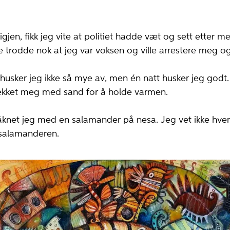
gjen, fikk jeg vite at politiet hadde væ­t og sett etter m
de trodde nok at jeg var voksen og ville arrestere meg 
 husker jeg ikke så mye av, men én natt husker jeg godt
ekket meg med sand for å holde varmen.
knet jeg med en salamander på nesa. Jeg vet ikke hv
r salamanderen.