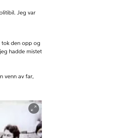
itibil. Jeg var
eg tok den opp og
t jeg hadde mistet
n venn av far,