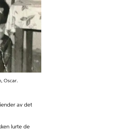
, Oscar.
iender av det
ken lu­rte de