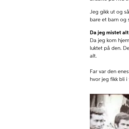
Jeg gikk ut og så
bare et barn og s
Da jeg mistet al
Da jeg kom hjem, 
luktet på den. De
alt.
Far var den enest
hvor jeg fikk bli i