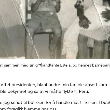
len) sammen med sin grandtante Estela, og hennes barnebarn
ttet presidenten, blant andre min far, ble ansett som f
ble bekymret og sa at vi måtte flykte til Peru.
jeg sendt til butikken for å handle mat til reisen. I butik
som foregikk hjemme hos oss.