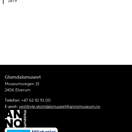
1879
Glomdalsmuseet
Museumsvegen 15
2406 Elverum
Telefon:
+47 62 41 91 00
E-post:
vestibyle.glomdalsmuseet@annomuseum.no