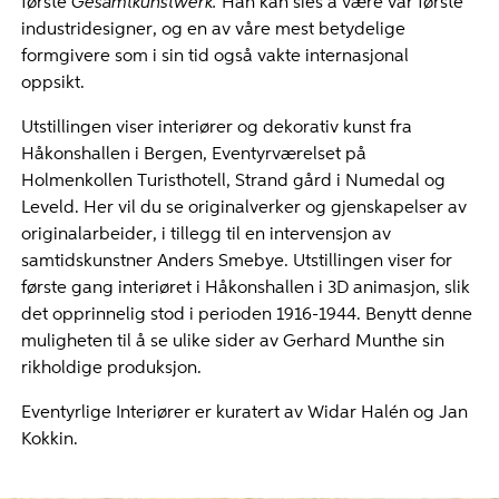
første
Gesamtkunstwerk.
Han kan sies å være vår første
industridesigner, og en av våre mest betydelige
formgivere som i sin tid også vakte internasjonal
oppsikt.
Utstillingen viser interiører og dekorativ kunst fra
Håkonshallen i Bergen, Eventyrværelset på
Holmenkollen Turisthotell, Strand gård i Numedal og
Leveld. Her vil du se originalverker og gjenskapelser av
originalarbeider, i tillegg til en intervensjon av
samtidskunstner Anders Smebye. Utstillingen viser for
første gang interiøret i Håkonshallen i 3D animasjon, slik
det opprinnelig stod i perioden 1916-1944. Benytt denne
muligheten til å se ulike sider av Gerhard Munthe sin
rikholdige produksjon.
Eventyrlige Interiører er kuratert av Widar Halén og Jan
Kokkin.