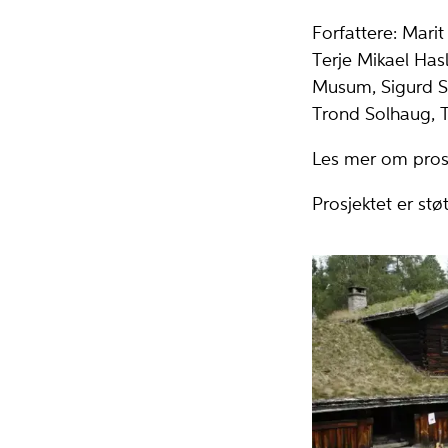
Forfattere: Mari
Terje Mikael Has
Musum, Sigurd So
Trond Solhaug, 
Les mer om pros
Prosjektet er stø