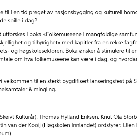
 til i en tid preget av nasjonsbygging og kulturell hom
 de spille i dag?
t utforskes i boka «Folkemuseene i mangfoldige samfu
skjellighet og tilhørighet» med kapitler fra en rekke fagfo
tets- og høgskolesektoren. Boka ønsker å stimulere til e
samtale om hva folkemuseene kan være i dag, og hvorda
i velkommen til en sterkt bygdifisert lanseringsfest på S
elsamtaler & mingling.
/Skeivt Kulturår), Thomas Hylland Eriksen, Knut Ola Stor
stin van der Kooij (Høgskolen Innlandet) ordstyrer: Ellen
seum)