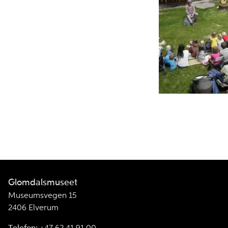
Glomdalsmuseet
Museumsvegen 15
2406 Elverum