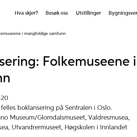
Hva skjer?
Besøk oss
Utstillinger
Bygningsve
lkemuseene i mangfoldige samfunn
sering: Folkemuseene 
nn
-20
felles boklansering på Sentralen i Oslo.
Anno Museum/Glomdalsmuseet, Valdresmusea,
ea, Utvandrermuseet, Høgskolen i Innlandet