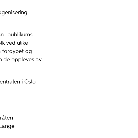
ogenisering.
nn- publikums
lk ved ulike
n fordypet og
n de oppleves av
entralen i Oslo
bråten
 Lange