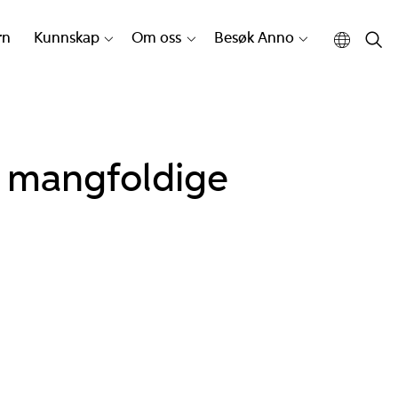
rn
Kunnskap
Om oss
Besøk Anno
i mangfoldige