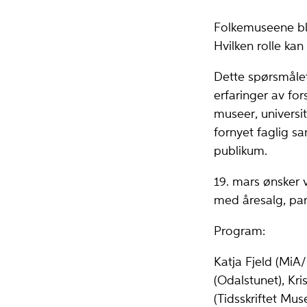
Folkemuseene ble
Hvilken rolle kan
Dette spørsmåle
erfaringer av for
museer, universi
fornyet faglig 
publikum.
19. mars ønsker v
med åresalg, pan
Program:
Katja Fjeld (MiA
(Odalstunet), Kri
(Tidsskriftet Mu